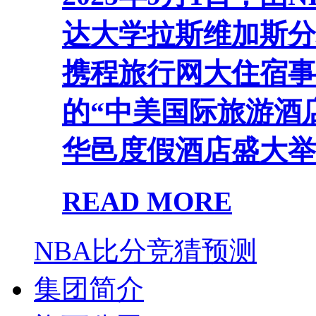
达大学拉斯维加斯分
携程旅行网大住宿事
的“中美国际旅游酒
华邑度假酒店盛大举行
READ MORE
NBA比分竞猜预测
集团简介