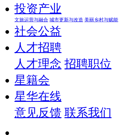
投资产业
文旅运营与融合
城市更新与改造
美丽乡村与赋能
社会公益
人才招聘
人才理念
招聘职位
星籍会
星华在线
意见反馈
联系我们