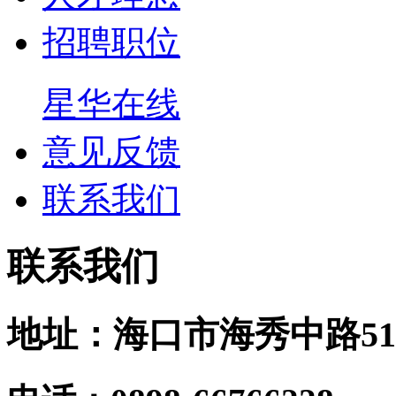
招聘职位
星华在线
意见反馈
联系我们
联系我们
地址：海口市海秀中路51