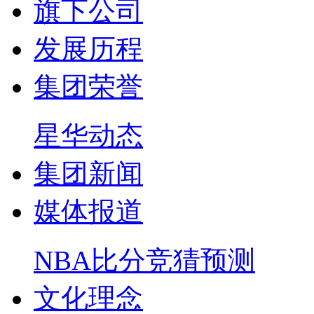
旗下公司
发展历程
集团荣誉
星华动态
集团新闻
媒体报道
NBA比分竞猜预测
文化理念