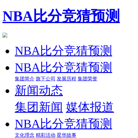
NBA比分竞猜预测
NBA比分竞猜预测
NBA比分竞猜预测
集团简介
旗下公司
发展历程
集团荣誉
新闻动态
集团新闻
媒体报道
NBA比分竞猜预测
文化理念
精彩活动
星华故事